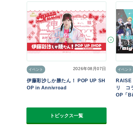
2026年08月07日
イベント
イベント
伊藤彩沙しか勝たん！ POP UP SH
RAIS
OP in Annivroad
リ コラ
OP「Big
トピックス一覧