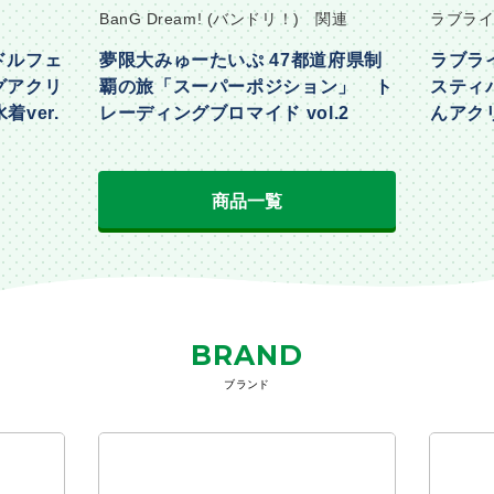
BanG Dream! (バンドリ！) 関連
ラブライ
ドルフェ
夢限大みゅーたいぷ 47都道府県制
ラブラ
グアクリ
覇の旅「スーパーポジション」 ト
スティ
着ver.
レーディングブロマイド vol.2
んアクリ
Part2ve
商品一覧
BRAND
ブランド