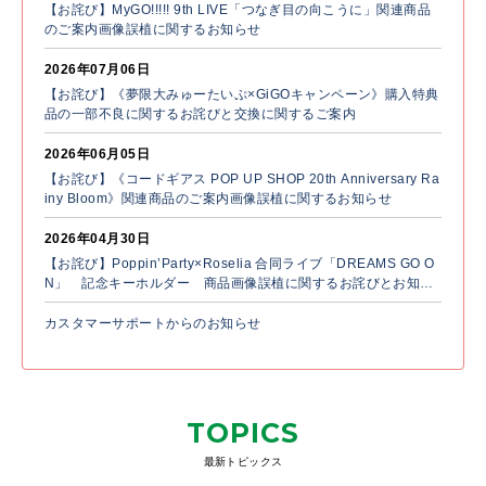
【お詫び】MyGO!!!!! 9th LIVE「つなぎ目の向こうに」関連商品
のご案内画像誤植に関するお知らせ
2026年07月06日
【お詫び】《夢限大みゅーたいぷ×GiGOキャンペーン》購入特典
品の一部不良に関するお詫びと交換に関するご案内
2026年06月05日
【お詫び】《コードギアス POP UP SHOP 20th Anniversary Ra
iny Bloom》関連商品のご案内画像誤植に関するお知らせ
2026年04月30日
【お詫び】Poppin’Party×Roselia 合同ライブ「DREAMS GO O
N」 記念キーホルダー 商品画像誤植に関するお詫びとお知ら
せ
カスタマーサポートからのお知らせ
TOPICS
最新トピックス