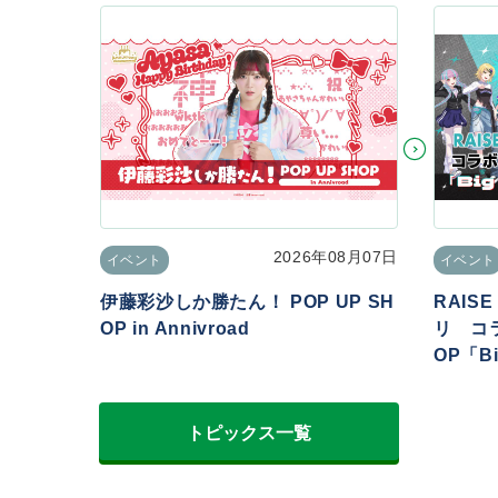
2026年08月07日
イベント
イベント
伊藤彩沙しか勝たん！ POP UP SH
RAIS
OP in Annivroad
リ コラ
OP「Big
トピックス一覧