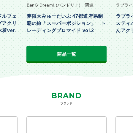
BanG Dream! (バンドリ！) 関連
ラブライ
ドルフェ
夢限大みゅーたいぷ 47都道府県制
ラブラ
グアクリ
覇の旅「スーパーポジション」 ト
スティ
着ver.
レーディングブロマイド vol.2
んアクリ
Part2ve
商品一覧
BRAND
ブランド