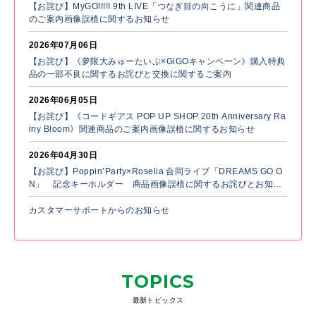
【お詫び】MyGO!!!!! 9th LIVE「つなぎ目の向こうに」関連商品
のご案内画像誤植に関するお知らせ
2026年07月06日
【お詫び】《夢限大みゅーたいぷ×GiGOキャンペーン》購入特典
品の一部不良に関するお詫びと交換に関するご案内
2026年06月05日
【お詫び】《コードギアス POP UP SHOP 20th Anniversary Ra
iny Bloom》関連商品のご案内画像誤植に関するお知らせ
2026年04月30日
【お詫び】Poppin’Party×Roselia 合同ライブ「DREAMS GO O
N」 記念キーホルダー 商品画像誤植に関するお詫びとお知ら
せ
カスタマーサポートからのお知らせ
TOPICS
最新トピックス