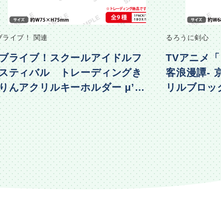
ブライブ！ 関連
るろうに剣心
ブライブ！スクールアイドルフ
TVアニメ「
スティバル トレーディングき
客浪漫譚-
りんアクリルキーホルダー μ’s
リルブロック 
物編Part2ver.