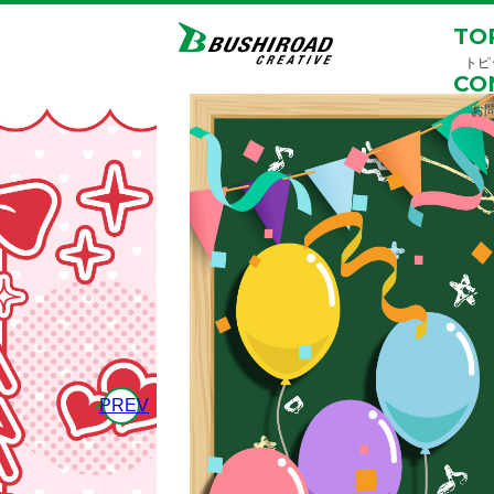
TO
トピ
CO
お
PREV