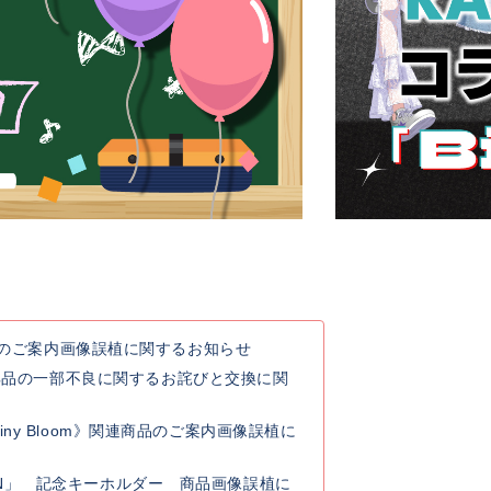
連商品のご案内画像誤植に関するお知らせ
典品の一部不良に関するお詫びと交換に関
y Rainy Bloom》関連商品のご案内画像誤植に
 GO ON」 記念キーホルダー 商品画像誤植に