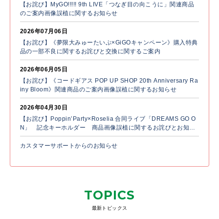
【お詫び】MyGO!!!!! 9th LIVE「つなぎ目の向こうに」関連商品
のご案内画像誤植に関するお知らせ
2026年07月06日
【お詫び】《夢限大みゅーたいぷ×GiGOキャンペーン》購入特典
品の一部不良に関するお詫びと交換に関するご案内
2026年06月05日
【お詫び】《コードギアス POP UP SHOP 20th Anniversary Ra
iny Bloom》関連商品のご案内画像誤植に関するお知らせ
2026年04月30日
【お詫び】Poppin’Party×Roselia 合同ライブ「DREAMS GO O
N」 記念キーホルダー 商品画像誤植に関するお詫びとお知ら
せ
カスタマーサポートからのお知らせ
TOPICS
最新トピックス