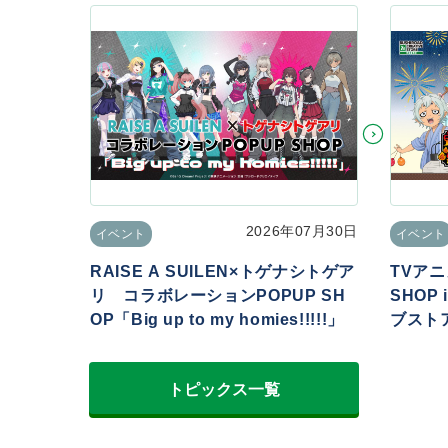
2026年07月30日
イベント
イベント
RAISE A SUILEN×トゲナシトゲア
TVアニ
リ コラボレーションPOPUP SH
SHOP
OP「Big up to my homies!!!!!」
ブストア
トピックス一覧