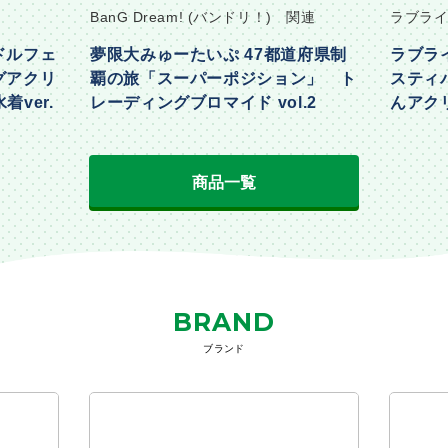
BanG Dream! (バンドリ！) 関連
ラブライ
ドルフェ
夢限大みゅーたいぷ 47都道府県制
ラブラ
グアクリ
覇の旅「スーパーポジション」 ト
スティ
着ver.
レーディングブロマイド vol.2
んアクリ
Part2ve
商品一覧
BRAND
ブランド