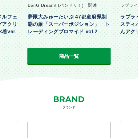
関連
ラブライブ！ 関連
るろう
道府県制
ラブライブ！スクールアイドルフェ
TVア
ン」 ト
スティバル トレーディングきらり
浪漫譚
.2
んアクリルキーホルダー μ’s 動物編
ブロック 
Part2ver.
商品一覧
BRAND
ブランド