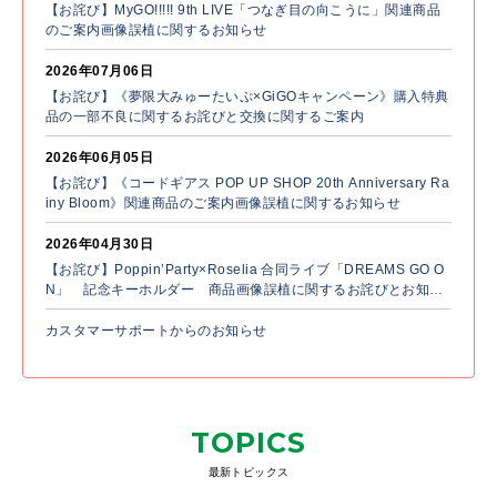
【お詫び】MyGO!!!!! 9th LIVE「つなぎ目の向こうに」関連商品
のご案内画像誤植に関するお知らせ
2026年07月06日
【お詫び】《夢限大みゅーたいぷ×GiGOキャンペーン》購入特典
品の一部不良に関するお詫びと交換に関するご案内
2026年06月05日
【お詫び】《コードギアス POP UP SHOP 20th Anniversary Ra
iny Bloom》関連商品のご案内画像誤植に関するお知らせ
2026年04月30日
【お詫び】Poppin’Party×Roselia 合同ライブ「DREAMS GO O
N」 記念キーホルダー 商品画像誤植に関するお詫びとお知ら
せ
カスタマーサポートからのお知らせ
TOPICS
最新トピックス