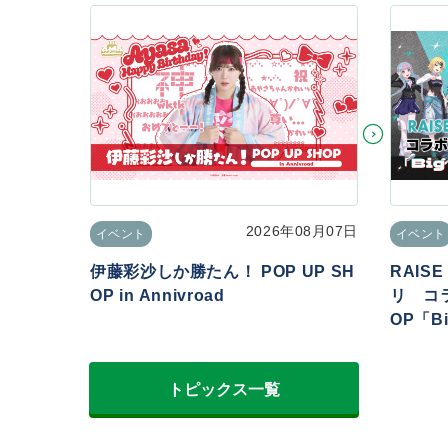
2026年08月07日
イベント
イベント
伊藤彩沙しか勝たん！ POP UP SH
RAIS
OP in Annivroad
リ コラ
OP「Big
トピックス一覧