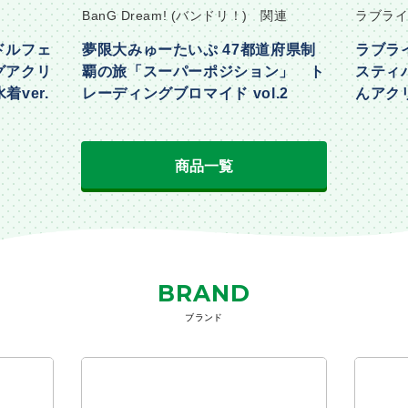
BanG Dream! (バンドリ！) 関連
ラブライ
ドルフェ
夢限大みゅーたいぷ 47都道府県制
ラブラ
グアクリ
覇の旅「スーパーポジション」 ト
スティ
着ver.
レーディングブロマイド vol.2
んアクリ
Part2ve
商品一覧
BRAND
ブランド