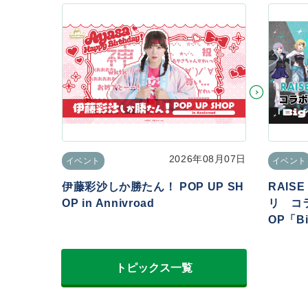
2026年08月07日
イベント
イベント
伊藤彩沙しか勝たん！ POP UP SH
RAIS
OP in Annivroad
リ コラ
OP「Big
トピックス一覧