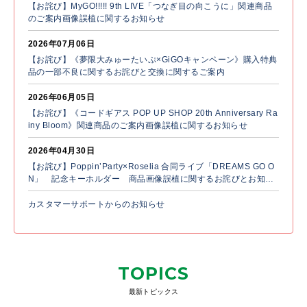
【お詫び】MyGO!!!!! 9th LIVE「つなぎ目の向こうに」関連商品
のご案内画像誤植に関するお知らせ
2026年07月06日
【お詫び】《夢限大みゅーたいぷ×GiGOキャンペーン》購入特典
品の一部不良に関するお詫びと交換に関するご案内
2026年06月05日
【お詫び】《コードギアス POP UP SHOP 20th Anniversary Ra
iny Bloom》関連商品のご案内画像誤植に関するお知らせ
2026年04月30日
【お詫び】Poppin’Party×Roselia 合同ライブ「DREAMS GO O
N」 記念キーホルダー 商品画像誤植に関するお詫びとお知ら
せ
カスタマーサポートからのお知らせ
TOPICS
最新トピックス