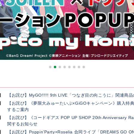
日
【お詫び】MyGO!!!!! 9th LIVE「つなぎ目の向こうに」関
日
【お詫び】《夢限大みゅーたいぷ×GiGOキャンペーン》購入特
するご案内
日
【お詫び】《コードギアス POP UP SHOP 20th Anniversar
関するお知らせ
日
【お詫び】Poppin’Party×Roselia 合同ライブ「DREAMS