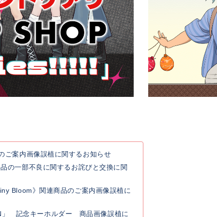
連商品のご案内画像誤植に関するお知らせ
典品の一部不良に関するお詫びと交換に関
y Rainy Bloom》関連商品のご案内画像誤植に
 GO ON」 記念キーホルダー 商品画像誤植に