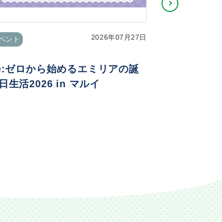
2026年07月27日
ベント
イベント
e:ゼロから始めるエミリアの誕
TVアニメ
日生活2026 in マルイ
ニメ化記念