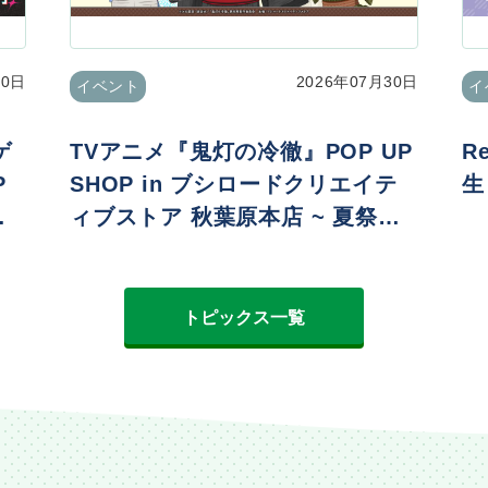
30日
2026年07月30日
イベント
イ
ゲ
TVアニメ『鬼灯の冷徹』POP UP
R
P
SHOP in ブシロードクリエイテ
生
ィブストア 秋葉原本店 ~ 夏祭りv
er. ~
トピックス一覧