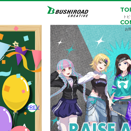
TO
トピ
CO
お
PREV