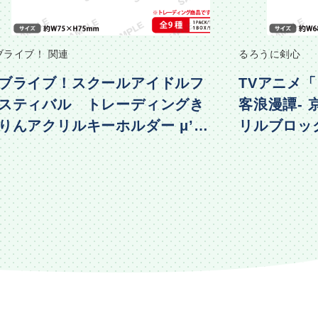
ブライブ！ 関連
るろうに剣心
ブライブ！スクールアイドルフ
TVアニメ「
スティバル トレーディングき
客浪漫譚-
りんアクリルキーホルダー μ’s
リルブロック 
物編Part2ver.