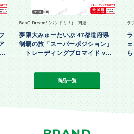
BanG Dream! (バンドリ！) 関連
ラ
フ
夢限大みゅーたいぷ 47都道府県
ラ
ア
制覇の旅「スーパーポジション」
ェ
・水
トレーディングブロマイド vol.
ら
2
動
商品一覧
BRAND