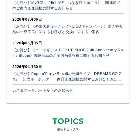
【お詫び】MyGO!!!!! 9th LIVE「つなぎ目の向こうに」関連商品
のご案内画像誤植に関するお知らせ
2026年07月06日
【お詫び】《夢限大みゅーたいぷ×GiGOキャンペーン》購入特典
品の一部不良に関するお詫びと交換に関するご案内
2026年06月05日
【お詫び】《コードギアス POP UP SHOP 20th Anniversary Ra
iny Bloom》関連商品のご案内画像誤植に関するお知らせ
2026年04月30日
【お詫び】Poppin’Party×Roselia 合同ライブ「DREAMS GO O
N」 記念キーホルダー 商品画像誤植に関するお詫びとお知ら
せ
カスタマーサポートからのお知らせ
TOPICS
最新トピックス