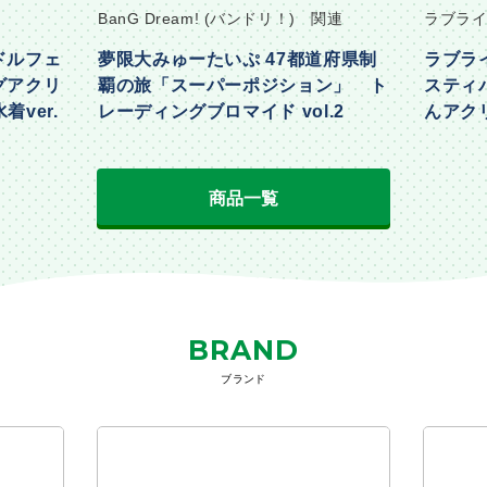
BanG Dream! (バンドリ！) 関連
ラブライ
ドルフェ
夢限大みゅーたいぷ 47都道府県制
ラブラ
グアクリ
覇の旅「スーパーポジション」 ト
スティ
着ver.
レーディングブロマイド vol.2
んアクリ
Part2ve
商品一覧
BRAND
ブランド