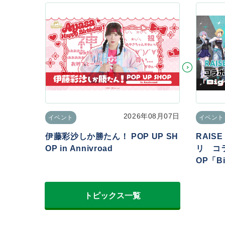
2026年08月07日
イベント
イベント
伊藤彩沙しか勝たん！ POP UP SH
RAIS
OP in Annivroad
リ コラ
OP「Big
トピックス一覧