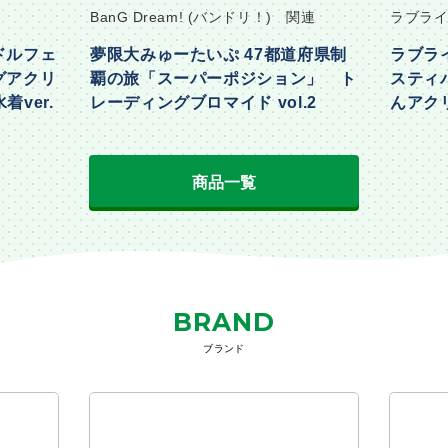
BanG Dream! (バンドリ！) 関連
ラブライ
ドルフェ
夢限大みゅーたいぷ 47都道府県制
ラブラ
グアクリ
覇の旅「スーパーポジション」 ト
スティ
着ver.
レーディングブロマイド vol.2
んアクリ
Part2ve
商品一覧
BRAND
ブランド