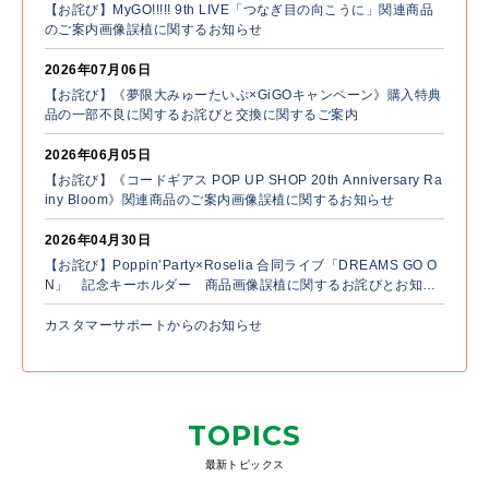
【お詫び】MyGO!!!!! 9th LIVE「つなぎ目の向こうに」関連商品
のご案内画像誤植に関するお知らせ
2026年07月06日
【お詫び】《夢限大みゅーたいぷ×GiGOキャンペーン》購入特典
品の一部不良に関するお詫びと交換に関するご案内
2026年06月05日
【お詫び】《コードギアス POP UP SHOP 20th Anniversary Ra
iny Bloom》関連商品のご案内画像誤植に関するお知らせ
2026年04月30日
【お詫び】Poppin’Party×Roselia 合同ライブ「DREAMS GO O
N」 記念キーホルダー 商品画像誤植に関するお詫びとお知ら
せ
カスタマーサポートからのお知らせ
TOPICS
最新トピックス