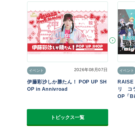
2026年08月07日
イベント
イベント
伊藤彩沙しか勝たん！ POP UP SH
RAIS
OP in Annivroad
リ コラ
OP「Big
トピックス一覧