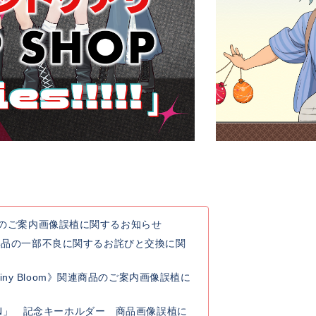
連商品のご案内画像誤植に関するお知らせ
典品の一部不良に関するお詫びと交換に関
y Rainy Bloom》関連商品のご案内画像誤植に
 GO ON」 記念キーホルダー 商品画像誤植に