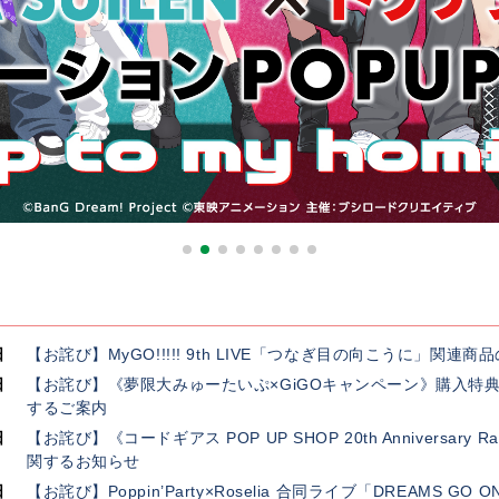
日
【お詫び】MyGO!!!!! 9th LIVE「つなぎ目の向こうに」関
日
【お詫び】《夢限大みゅーたいぷ×GiGOキャンペーン》購入特
するご案内
日
【お詫び】《コードギアス POP UP SHOP 20th Anniversar
関するお知らせ
日
【お詫び】Poppin’Party×Roselia 合同ライブ「DREAMS