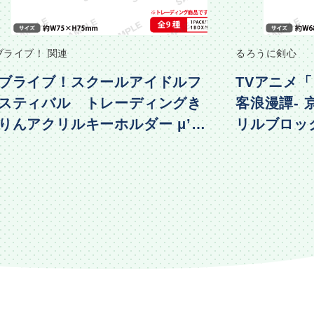
ブライブ！ 関連
るろうに剣心
ブライブ！スクールアイドルフ
TVアニメ「
スティバル トレーディングき
客浪漫譚-
りんアクリルキーホルダー μ’s
リルブロック 
物編Part2ver.