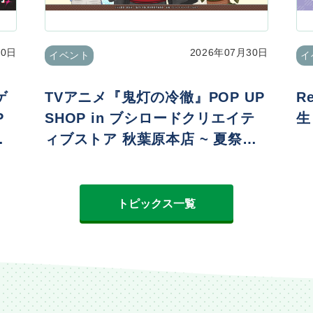
30日
2026年07月30日
イベント
イ
ゲ
TVアニメ『鬼灯の冷徹』POP UP
R
P
SHOP in ブシロードクリエイテ
生
ィブストア 秋葉原本店 ~ 夏祭りv
er. ~
トピックス一覧