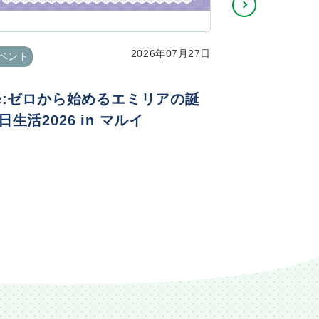
2026年07月27日
ベント
イベント
e:ゼロから始めるエミリアの誕
TVアニメ
日生活2026 in マルイ
ニメ化記念