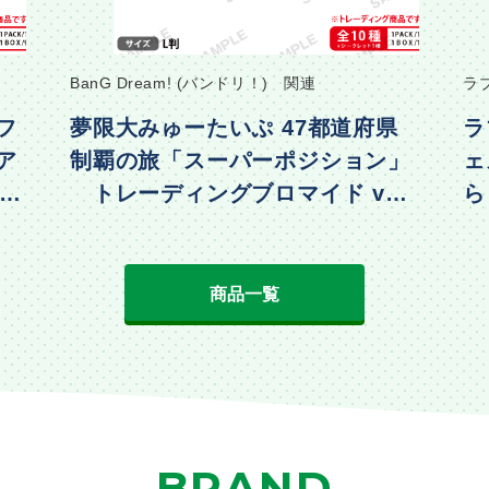
BanG Dream! (バンドリ！) 関連
ラ
フ
夢限大みゅーたいぷ 47都道府県
ラ
ア
制覇の旅「スーパーポジション」
ェ
・水
トレーディングブロマイド vol.
ら
2
動
商品一覧
BRAND