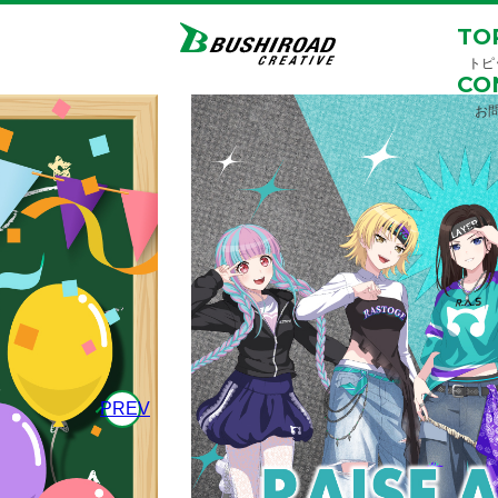
TO
トピ
CO
お
PREV