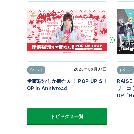
2026年08月07日
イベント
イベント
伊藤彩沙しか勝たん！ POP UP SH
RAIS
OP in Annivroad
リ コラ
OP「Big
トピックス一覧