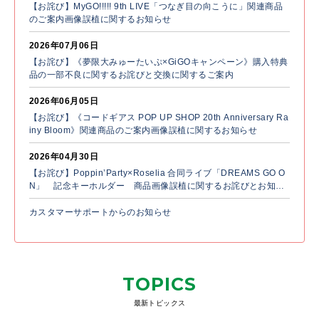
【お詫び】MyGO!!!!! 9th LIVE「つなぎ目の向こうに」関連商品
のご案内画像誤植に関するお知らせ
2026年07月06日
【お詫び】《夢限大みゅーたいぷ×GiGOキャンペーン》購入特典
品の一部不良に関するお詫びと交換に関するご案内
2026年06月05日
【お詫び】《コードギアス POP UP SHOP 20th Anniversary Ra
iny Bloom》関連商品のご案内画像誤植に関するお知らせ
2026年04月30日
【お詫び】Poppin’Party×Roselia 合同ライブ「DREAMS GO O
N」 記念キーホルダー 商品画像誤植に関するお詫びとお知ら
せ
カスタマーサポートからのお知らせ
TOPICS
最新トピックス