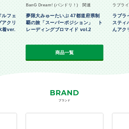
BanG Dream! (バンドリ！) 関連
ラブライ
ドルフェ
夢限大みゅーたいぷ 47都道府県制
ラブラ
グアクリ
覇の旅「スーパーポジション」 ト
スティ
着ver.
レーディングブロマイド vol.2
んアクリ
Part2ve
商品一覧
BRAND
ブランド