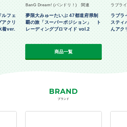
BanG Dream! (バンドリ！) 関連
ラブライ
ドルフェ
夢限大みゅーたいぷ 47都道府県制
ラブラ
グアクリ
覇の旅「スーパーポジション」 ト
スティ
着ver.
レーディングブロマイド vol.2
んアクリ
Part2ve
商品一覧
BRAND
ブランド