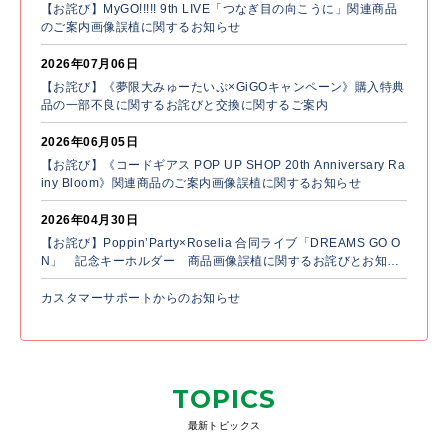
【お詫び】MyGO!!!!! 9th LIVE「つなぎ目の向こうに」関連商品
のご案内画像誤植に関するお知らせ
2026年07月06日
【お詫び】《夢限大みゅーたいぷ×GiGOキャンペーン》購入特典
品の一部不良に関するお詫びと交換に関するご案内
2026年06月05日
【お詫び】《コードギアス POP UP SHOP 20th Anniversary Ra
iny Bloom》関連商品のご案内画像誤植に関するお知らせ
2026年04月30日
【お詫び】Poppin’Party×Roselia 合同ライブ「DREAMS GO O
N」 記念キーホルダー 商品画像誤植に関するお詫びとお知ら
せ
カスタマーサポートからのお知らせ
TOPICS
最新トピックス