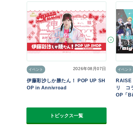
2026年08月07日
イベント
イベント
伊藤彩沙しか勝たん！ POP UP SH
RAIS
OP in Annivroad
リ コラ
OP「Big
トピックス一覧