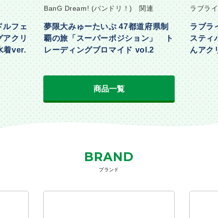
BanG Dream! (バンドリ！) 関連
ラブライ
ドルフェ
夢限大みゅーたいぷ 47都道府県制
ラブラ
グアクリ
覇の旅「スーパーポジション」 ト
スティ
着ver.
レーディングブロマイド vol.2
んアクリ
Part2ve
商品一覧
BRAND
ブランド