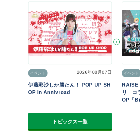
2026年08月07日
イベント
イベント
伊藤彩沙しか勝たん！ POP UP SH
RAIS
OP in Annivroad
リ コラ
OP「Big
トピックス一覧