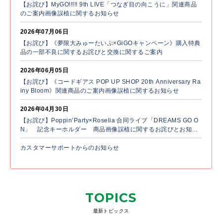
【お詫び】MyGO!!!!! 9th LIVE「つなぎ目の向こうに」関連商品
のご案内画像誤植に関するお知らせ
2026年07月06日
【お詫び】《夢限大みゅーたいぷ×GiGOキャンペーン》購入特典
品の一部不良に関するお詫びと交換に関するご案内
2026年06月05日
【お詫び】《コードギアス POP UP SHOP 20th Anniversary Ra
iny Bloom》関連商品のご案内画像誤植に関するお知らせ
2026年04月30日
【お詫び】Poppin’Party×Roselia 合同ライブ「DREAMS GO O
N」 記念キーホルダー 商品画像誤植に関するお詫びとお知ら
せ
カスタマーサポートからのお知らせ
TOPICS
最新トピックス