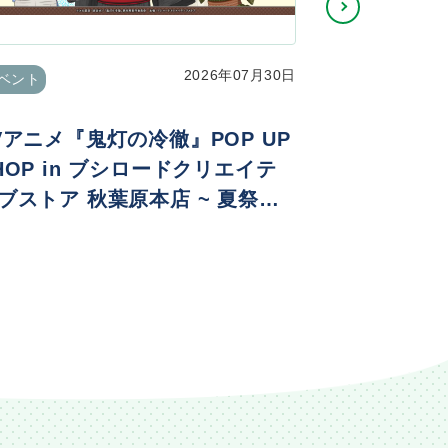
2026年07月30日
ベント
イベント
Vアニメ『鬼灯の冷徹』POP UP
Re:ゼロ
HOP in ブシロードクリエイテ
生日生活202
ブストア 秋葉原本店 ~ 夏祭りv
. ~