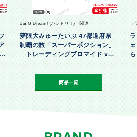
BanG Dream! (バンドリ！) 関連
ラ
フ
夢限大みゅーたいぷ 47都道府県
ラ
ア
制覇の旅「スーパーポジション」
ェ
・水
トレーディングブロマイド vol.
ら
2
動
商品一覧
BRAND