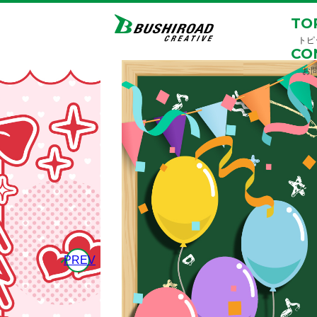
TO
トピ
CO
お
PREV