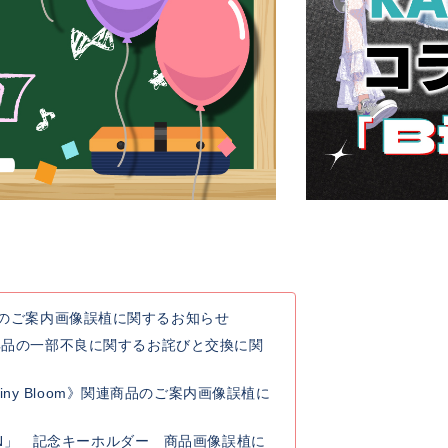
連商品のご案内画像誤植に関するお知らせ
典品の一部不良に関するお詫びと交換に関
y Rainy Bloom》関連商品のご案内画像誤植に
 GO ON」 記念キーホルダー 商品画像誤植に