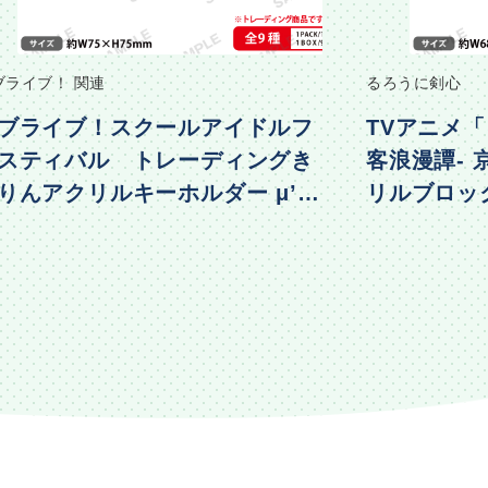
ブライブ！ 関連
るろうに剣心
ブライブ！スクールアイドルフ
TVアニメ「
スティバル トレーディングき
客浪漫譚-
りんアクリルキーホルダー μ’s
リルブロック 
物編Part2ver.