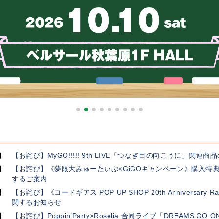
日
【お詫び】MyGO!!!!! 9th LIVE「つなぎ目の向こうに」関
日
【お詫び】《夢限大みゅーたいぷ×GiGOキャンペーン》購入特
するご案内
日
【お詫び】《コードギアス POP UP SHOP 20th Anniversar
関するお知らせ
日
【お詫び】Poppin’Party×Roselia 合同ライブ「DREAMS