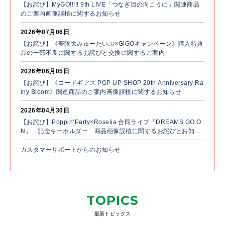
【お詫び】MyGO!!!!! 9th LIVE「つなぎ目の向こうに」関連商品
のご案内画像誤植に関するお知らせ
2026年07月06日
【お詫び】《夢限大みゅーたいぷ×GiGOキャンペーン》購入特典
品の一部不良に関するお詫びと交換に関するご案内
2026年06月05日
【お詫び】《コードギアス POP UP SHOP 20th Anniversary Ra
iny Bloom》関連商品のご案内画像誤植に関するお知らせ
2026年04月30日
【お詫び】Poppin’Party×Roselia 合同ライブ「DREAMS GO O
N」 記念キーホルダー 商品画像誤植に関するお詫びとお知ら
せ
カスタマーサポートからのお知らせ
TOPICS
最新トピックス