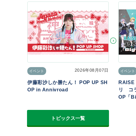
2026年08月07日
イベント
イベント
伊藤彩沙しか勝たん！ POP UP SH
RAIS
OP in Annivroad
リ コラ
OP「Big
トピックス一覧