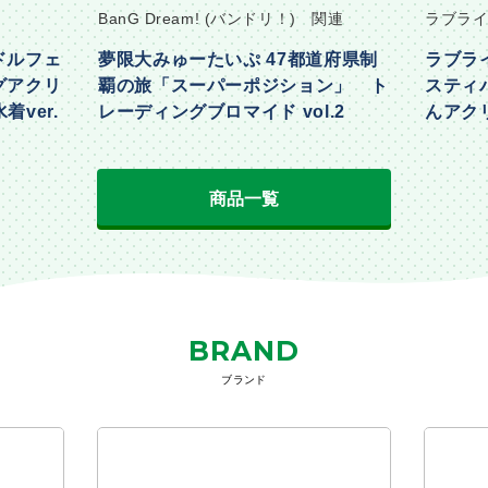
BanG Dream! (バンドリ！) 関連
ラブライ
ドルフェ
夢限大みゅーたいぷ 47都道府県制
ラブラ
グアクリ
覇の旅「スーパーポジション」 ト
スティ
着ver.
レーディングブロマイド vol.2
んアクリ
Part2ve
商品一覧
BRAND
ブランド