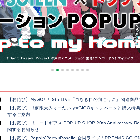
日
【お詫び】MyGO!!!!! 9th LIVE「つなぎ目の向こうに」関
日
【お詫び】《夢限大みゅーたいぷ×GiGOキャンペーン》購入特
するご案内
日
【お詫び】《コードギアス POP UP SHOP 20th Anniversar
関するお知らせ
日
【お詫び】Poppin’Party×Roselia 合同ライブ「DREAMS