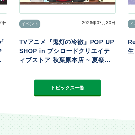
30日
2026年07月30日
イベント
イ
ゲ
TVアニメ『鬼灯の冷徹』POP UP
R
P
SHOP in ブシロードクリエイテ
生
ィブストア 秋葉原本店 ~ 夏祭りv
er. ~
トピックス一覧