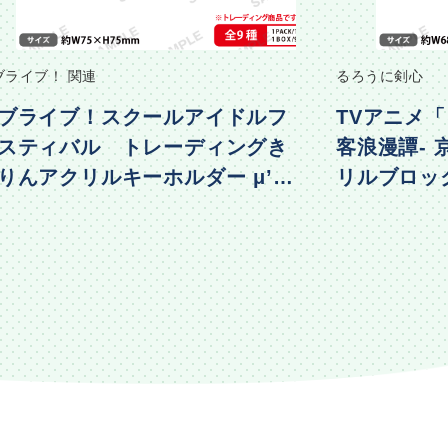
ブライブ！ 関連
るろうに剣心
ブライブ！スクールアイドルフ
TVアニメ「
スティバル トレーディングき
客浪漫譚-
りんアクリルキーホルダー μ’s
リルブロック 
物編Part2ver.