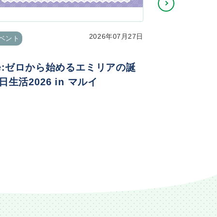
2026年07月27日
ベント
イベント
e:ゼロから始めるエミリアの誕
TVアニメ
日生活2026 in マルイ
ニメ化記念