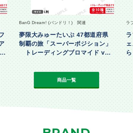
BanG Dream! (バンドリ！) 関連
ラ
フ
夢限大みゅーたいぷ 47都道府県
ラ
ア
制覇の旅「スーパーポジション」
ェ
・水
トレーディングブロマイド vol.
ら
2
動
商品一覧
BRAND