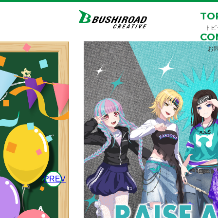
TO
トピ
CO
お
PREV