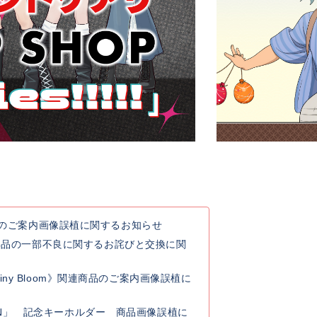
連商品のご案内画像誤植に関するお知らせ
典品の一部不良に関するお詫びと交換に関
y Rainy Bloom》関連商品のご案内画像誤植に
 GO ON」 記念キーホルダー 商品画像誤植に