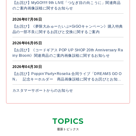
【お詫び】MyGO!!!!! 9th LIVE「つなぎ目の向こうに」関連商品
のご案内画像誤植に関するお知らせ
2026年07月06日
【お詫び】《夢限大みゅーたいぷ×GiGOキャンペーン》購入特典
品の一部不良に関するお詫びと交換に関するご案内
2026年06月05日
【お詫び】《コードギアス POP UP SHOP 20th Anniversary Ra
iny Bloom》関連商品のご案内画像誤植に関するお知らせ
2026年04月30日
【お詫び】Poppin’Party×Roselia 合同ライブ「DREAMS GO O
N」 記念キーホルダー 商品画像誤植に関するお詫びとお知ら
せ
カスタマーサポートからのお知らせ
TOPICS
最新トピックス