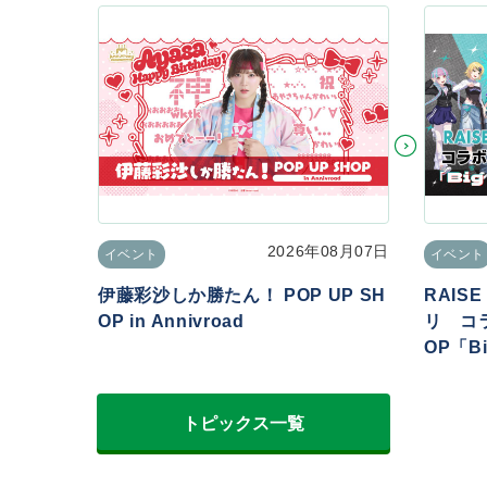
2026年08月07日
イベント
イベント
伊藤彩沙しか勝たん！ POP UP SH
RAIS
OP in Annivroad
リ コラ
OP「Big
トピックス一覧