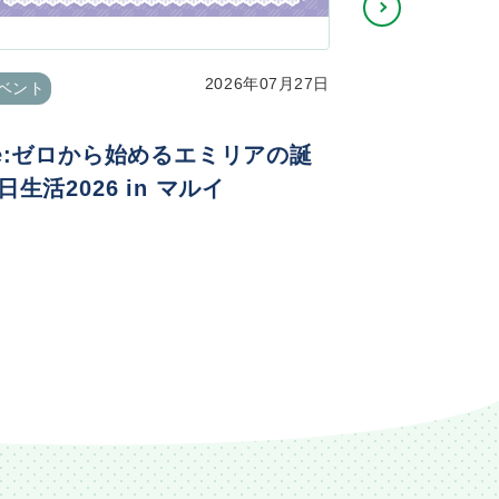
2026年07月27日
ベント
イベント
e:ゼロから始めるエミリアの誕
TVアニメ
日生活2026 in マルイ
ニメ化記念