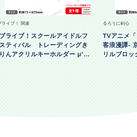
るろうに剣心
アニメ「タ
TVアニメ「るろうに剣心 -明治剣
アニメ
客浪漫譚- 京都動乱」 名言アク
ーディ
リルブロック vol.2
～ハッ