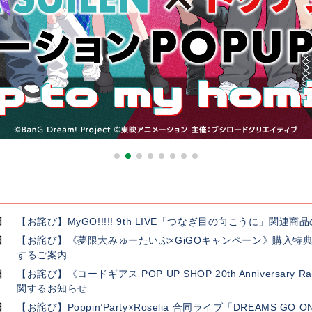
日
【お詫び】MyGO!!!!! 9th LIVE「つなぎ目の向こうに」関
日
【お詫び】《夢限大みゅーたいぷ×GiGOキャンペーン》購入特
するご案内
日
【お詫び】《コードギアス POP UP SHOP 20th Anniversar
関するお知らせ
日
【お詫び】Poppin’Party×Roselia 合同ライブ「DREAMS