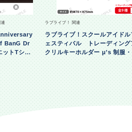
BanG Dream! (バンドリ！) 関連
ールアイドルフ
夢限大みゅーたいぷ 47都
レーディングア
制覇の旅「スーパーポジシ
 μ’s 制服・水
トレーディングブロマイド 
2