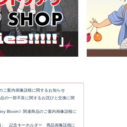
連商品のご案内画像誤植に関するお知らせ
典品の一部不良に関するお詫びと交換に関
y Rainy Bloom》関連商品のご案内画像誤植に
 GO ON」 記念キーホルダー 商品画像誤植に