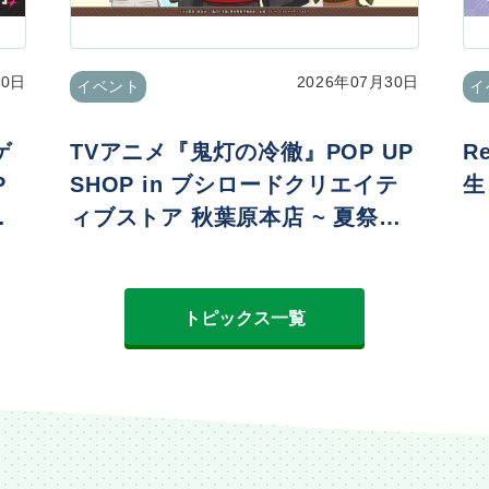
30日
2026年07月30日
イベント
イ
ゲ
TVアニメ『鬼灯の冷徹』POP UP
R
P
SHOP in ブシロードクリエイテ
生
ィブストア 秋葉原本店 ~ 夏祭りv
er. ~
トピックス一覧