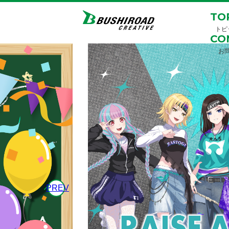
TO
トピ
CO
お
PREV