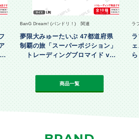
ラブライブ！ 関連
道府県
ラブライブ！スクールアイドルフ
ョン」
ェスティバル トレーディングき
vol.
らりんアクリルキーホルダー μ’s
動物編Part2ver.
商品一覧
BRAND