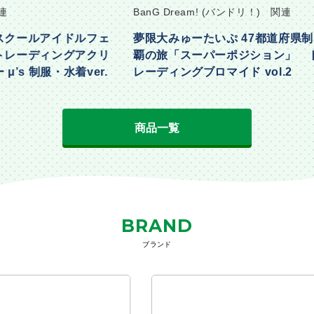
BanG Dream! (バンドリ！) 関連
ラブライ
ドルフェ
夢限大みゅーたいぷ 47都道府県制
ラブラ
グアクリ
覇の旅「スーパーポジション」 ト
スティ
着ver.
レーディングブロマイド vol.2
んアクリ
Part2ve
商品一覧
BRAND
ブランド