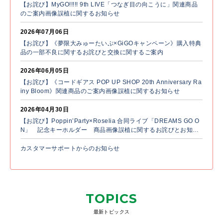
【お詫び】MyGO!!!!! 9th LIVE「つなぎ目の向こうに」関連商品
のご案内画像誤植に関するお知らせ
2026年07月06日
【お詫び】《夢限大みゅーたいぷ×GiGOキャンペーン》購入特典
品の一部不良に関するお詫びと交換に関するご案内
2026年06月05日
【お詫び】《コードギアス POP UP SHOP 20th Anniversary Ra
iny Bloom》関連商品のご案内画像誤植に関するお知らせ
2026年04月30日
【お詫び】Poppin’Party×Roselia 合同ライブ「DREAMS GO O
N」 記念キーホルダー 商品画像誤植に関するお詫びとお知ら
せ
カスタマーサポートからのお知らせ
TOPICS
最新トピックス