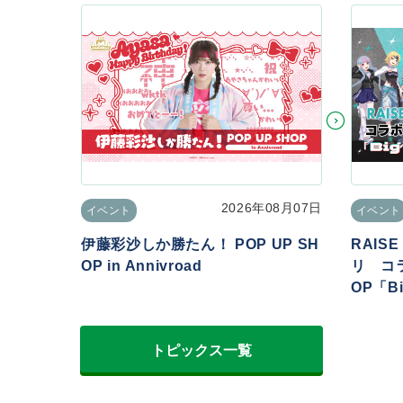
2026年08月07日
イベント
イベント
伊藤彩沙しか勝たん！ POP UP SH
RAIS
OP in Annivroad
リ コラ
OP「Big
トピックス一覧