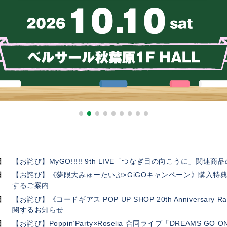
日
【お詫び】MyGO!!!!! 9th LIVE「つなぎ目の向こうに」関
日
【お詫び】《夢限大みゅーたいぷ×GiGOキャンペーン》購入特
するご案内
日
【お詫び】《コードギアス POP UP SHOP 20th Anniversar
関するお知らせ
日
【お詫び】Poppin’Party×Roselia 合同ライブ「DREAMS