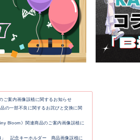
連商品のご案内画像誤植に関するお知らせ
典品の一部不良に関するお詫びと交換に関
y Rainy Bloom》関連商品のご案内画像誤植に
 GO ON」 記念キーホルダー 商品画像誤植に