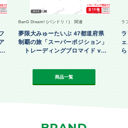
BanG Dream! (バンドリ！) 関連
ラ
フ
夢限大みゅーたいぷ 47都道府県
ラ
ア
制覇の旅「スーパーポジション」
ェ
・水
トレーディングブロマイド vol.
ら
2
動
商品一覧
BRAND