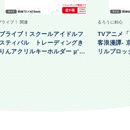
ブライブ！ 関連
るろうに剣心
ブライブ！スクールアイドルフ
TVアニメ「
スティバル トレーディングき
客浪漫譚-
りんアクリルキーホルダー μ’s
リルブロック 
物編Part2ver.