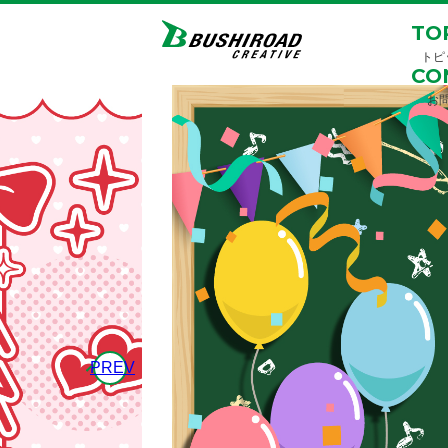
TO
トピ
CO
お
PREV