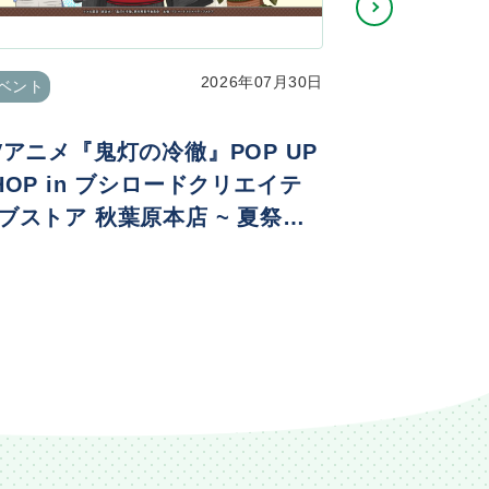
2026年07月30日
ベント
イベント
Vアニメ『鬼灯の冷徹』POP UP
Re:ゼロ
HOP in ブシロードクリエイテ
生日生活202
ブストア 秋葉原本店 ~ 夏祭りv
. ~