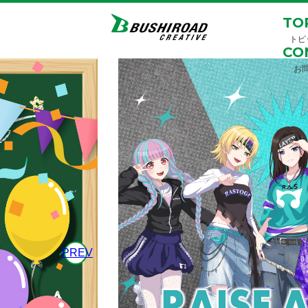
TO
トピ
CO
お
PREV