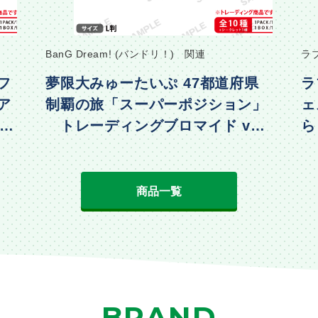
BanG Dream! (バンドリ！) 関連
ラ
フ
夢限大みゅーたいぷ 47都道府県
ラ
ア
制覇の旅「スーパーポジション」
ェ
・水
トレーディングブロマイド vol.
ら
2
動
商品一覧
BRAND