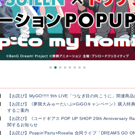
日
【お詫び】MyGO!!!!! 9th LIVE「つなぎ目の向こうに」関
日
【お詫び】《夢限大みゅーたいぷ×GiGOキャンペーン》購入特
するご案内
日
【お詫び】《コードギアス POP UP SHOP 20th Anniversar
関するお知らせ
日
【お詫び】Poppin’Party×Roselia 合同ライブ「DREAMS