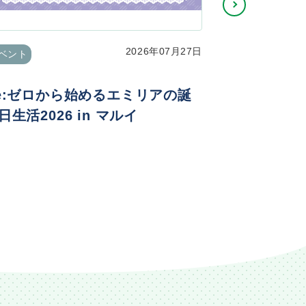
2026年07月27日
ベント
イベント
e:ゼロから始めるエミリアの誕
TVアニメ
日生活2026 in マルイ
ニメ化記念