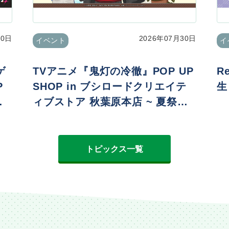
30日
2026年07月30日
イベント
イ
ゲ
TVアニメ『鬼灯の冷徹』POP UP
R
P
SHOP in ブシロードクリエイテ
生
ィブストア 秋葉原本店 ~ 夏祭りv
er. ~
トピックス一覧