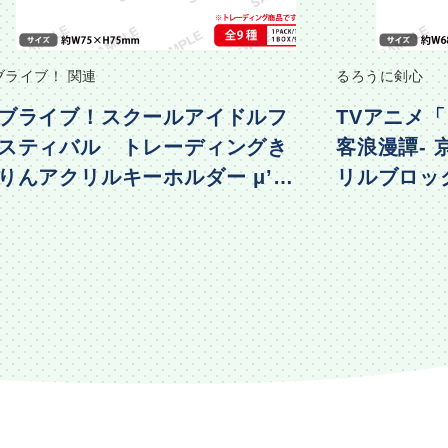
ブライブ！ 関連
るろうに剣心
ブライブ！スクールアイドルフ
TVアニメ「
スティバル トレーディングき
客浪漫譚-
りんアクリルキーホルダー μ’s
リルブロック 
物編Part2ver.