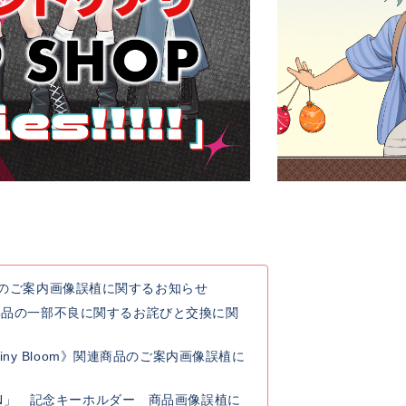
連商品のご案内画像誤植に関するお知らせ
典品の一部不良に関するお詫びと交換に関
y Rainy Bloom》関連商品のご案内画像誤植に
 GO ON」 記念キーホルダー 商品画像誤植に