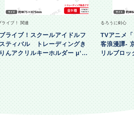
ブライブ！ 関連
るろうに剣心
ブライブ！スクールアイドルフ
TVアニメ「
スティバル トレーディングき
客浪漫譚-
りんアクリルキーホルダー μ’s
リルブロック 
物編Part2ver.