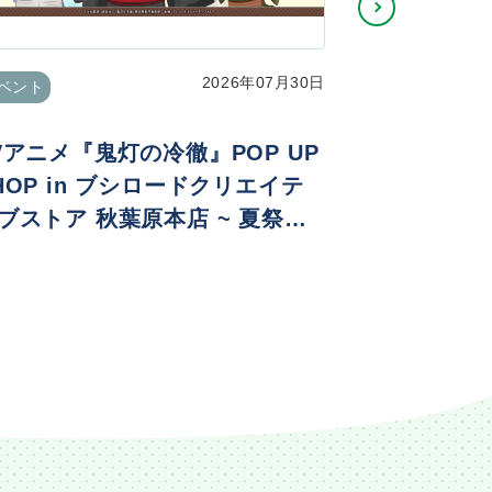
2026年07月30日
ベント
イベント
Vアニメ『鬼灯の冷徹』POP UP
Re:ゼロ
HOP in ブシロードクリエイテ
生日生活202
ブストア 秋葉原本店 ~ 夏祭りv
. ~