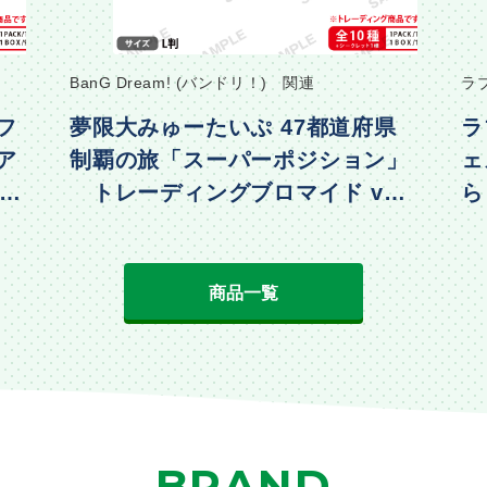
BanG Dream! (バンドリ！) 関連
ラ
フ
夢限大みゅーたいぷ 47都道府県
ラ
ア
制覇の旅「スーパーポジション」
ェ
・水
トレーディングブロマイド vol.
ら
2
動
商品一覧
BRAND