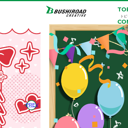
TO
トピ
CO
お
PREV