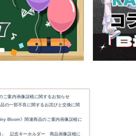
連商品のご案内画像誤植に関するお知らせ
典品の一部不良に関するお詫びと交換に関
y Rainy Bloom》関連商品のご案内画像誤植に
 GO ON」 記念キーホルダー 商品画像誤植に