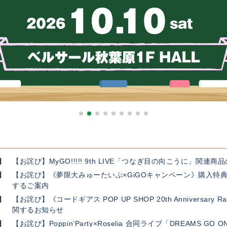
日
【お詫び】MyGO!!!!! 9th LIVE「つなぎ目の向こうに」関
日
【お詫び】《夢限大みゅーたいぷ×GiGOキャンペーン》購入特
するご案内
日
【お詫び】《コードギアス POP UP SHOP 20th Anniversar
関するお知らせ
日
【お詫び】Poppin’Party×Roselia 合同ライブ「DREAMS