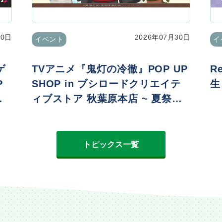
30日
2026年07月30日
イベント
イ
ゲ
TVアニメ『鬼灯の冷徹』POP UP
R
P
SHOP in ブシロードクリエイテ
生
ィブストア 秋葉原本店 ~ 夏祭りv
er. ~
トピックス一覧