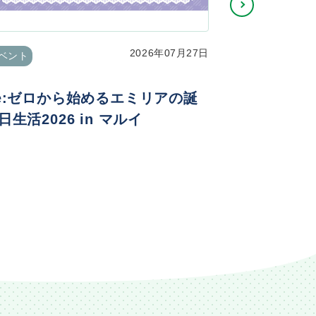
2026年07月27日
ベント
イベント
e:ゼロから始めるエミリアの誕
TVアニメ
日生活2026 in マルイ
ニメ化記念