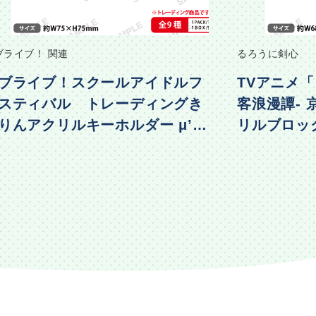
ブライブ！ 関連
るろうに剣心
ブライブ！スクールアイドルフ
TVアニメ「
スティバル トレーディングき
客浪漫譚-
りんアクリルキーホルダー μ’s
リルブロック 
物編Part2ver.