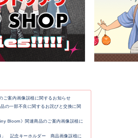
連商品のご案内画像誤植に関するお知らせ
典品の一部不良に関するお詫びと交換に関
y Rainy Bloom》関連商品のご案内画像誤植に
 GO ON」 記念キーホルダー 商品画像誤植に