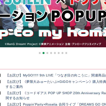
日
【お詫び】MyGO!!!!! 9th LIVE「つなぎ目の向こうに」関
日
【お詫び】《夢限大みゅーたいぷ×GiGOキャンペーン》購入特
するご案内
日
【お詫び】《コードギアス POP UP SHOP 20th Anniversar
関するお知らせ
日
【お詫び】Poppin’Party×Roselia 合同ライブ「DREAMS