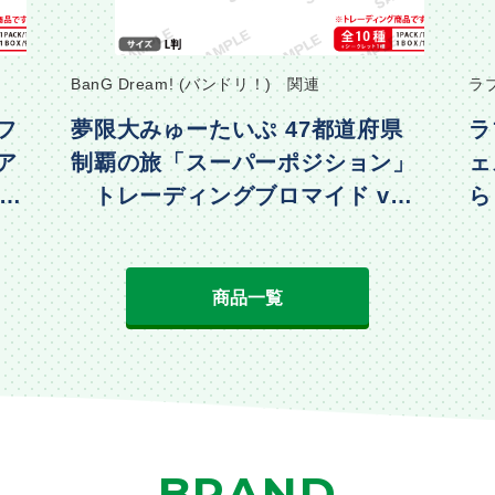
BanG Dream! (バンドリ！) 関連
ラ
フ
夢限大みゅーたいぷ 47都道府県
ラ
ア
制覇の旅「スーパーポジション」
ェ
・水
トレーディングブロマイド vol.
ら
2
動
商品一覧
BRAND